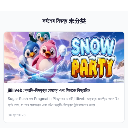
সর্বশেষ নিবন্ধ 未分类
jililiveb: ক্যান্ডি-থিমযুক্ত গেমপ্লে এবং ফিচারের বিস্তারিত
Sugar Rush হল Pragmatic Play-এর একটি jililiveb অত্যন্ত জনপ্রিয় অনলাইন
স্লট গেম, যা তার প্রাণবন্ত এবং রঙিন ক্যান্ডি-থিমযুক্ত ইন্টারফেসের জন্য...
06 জুন 2026