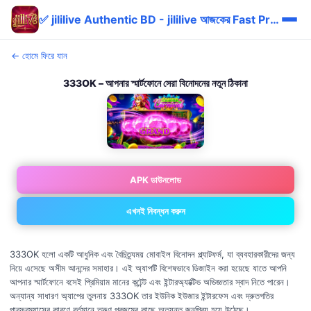
✅ jililive Authentic BD - jililive আজকের Fast Promo
← হোমে ফিরে যান
333OK – আপনার স্মার্টফোনে সেরা বিনোদনের নতুন ঠিকানা
APK ডাউনলোড
এখনই নিবন্ধন করুন
333OK হলো একটি আধুনিক এবং বৈচিত্র্যময় মোবাইল বিনোদন প্ল্যাটফর্ম, যা ব্যবহারকারীদের জন্য
নিয়ে এসেছে অসীম আনন্দের সমাহার। এই অ্যাপটি বিশেষভাবে ডিজাইন করা হয়েছে যাতে আপনি
আপনার স্মার্টফোনে বসেই প্রিমিয়াম মানের কন্টেন্ট এবং ইন্টারঅ্যাক্টিভ অভিজ্ঞতার স্বাদ নিতে পারেন।
অন্যান্য সাধারণ অ্যাপের তুলনায় 333OK তার ইউনিক ইউজার ইন্টারফেস এবং দ্রুতগতির
পারফরম্যান্সের কারণে বর্তমানে তরুণ প্রজন্মের কাছে অত্যন্ত জনপ্রিয় হয়ে উঠেছে।