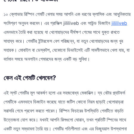
১০ ক্লোভার রিস্পিন গেমটি খেলার সময় আপনি এক ধরণের ক্লাসিক এবং আধুনিকতার
সংমিশ্রণ অনুভব করবেন। এর গ্রাফিক্স jililiveb এবং সাউন্ড ডিজাইন
jililiveb
এমনভাবে তৈরি করা হয়েছে যা খেলোয়াড়দের দীর্ঘক্ষণ গেমের সাথে যুক্ত রাখতে
সাহায্য করে। গেমটির ইন্টারফেস বেশ পরিচ্ছন্ন, যা নতুন খেলোয়াড়দের জন্য খুব
সহায়ক। মোবাইল বা ডেস্কটপ, যেকোনো ডিভাইসেই এটি সাবলীলভাবে খেলা যায়, যা
বর্তমান সময়ে অনলাইন গেমারদের জন্য একটি বড় সুবিধা।
কেন এই গেমটি খেলবেন?
এই স্লট গেমটির মূল আকর্ষণ হলো এর সহজবোধ্য মেকানিক্স। দ্য বেটার প্ল্যাটফর্ম
গেমটিকে এমনভাবে ডিজাইন করেছে যাতে জটিল কোনো নিয়ম ছাড়াই খেলোয়াড়রা
সরাসরি গেমে প্রবেশ করতে পারেন। রিস্পিন ফিচারের উপস্থিতি গেমটিতে বাড়তি
উত্তেজনা যোগ করে। যখনই আপনি রিলগুলো ঘোরান, তখন প্রতিটি স্পিনের সাথে
একটি নতুন সম্ভাবনা তৈরি হয়। গেমটির গতিশীলতা এবং এর ভিজ্যুয়াল উপস্থাপনা