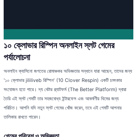
১০ ক্লোভার রিস্পিন অনলাইন স্লট গেমের
পর্যালোচনা
অনলাইন ক্যাসিনো জগতের রোমাঞ্চকর অভিজ্ঞতার সন্ধানে যারা আছেন, তাদের জন্য
'১০ ক্লোভার jililiveb রিস্পিন' (10 Clover Respin) একটি চমৎকার
সংযোজন হতে পারে। দ্য বেটার প্ল্যাটফর্ম (The Better Platform) দ্বারা
তৈরি এই স্লট গেমটি তার সহজবোধ্য ইন্টারফেস এবং আকর্ষণীয় থিমের জন্য
পরিচিত। আপনি যদি নতুন স্লট গেমের খোঁজ করেন, তবে এই গেমটি আপনার
তালিকায় রাখতে পারেন।
গেমের পরিবেশ ও অভিজ্ঞতা