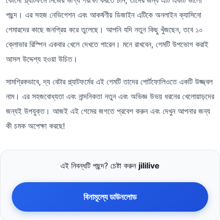
কোনো প্ল্যাটফর্মে নিজের ভাগ্য পরীক্ষা করতে চান, তাদের জন্য এটি একটি ভালো
পছন্দ। এর সহজ নেভিগেশন এবং আকর্ষণীয় ডিজাইন এটিকে অনলাইন ক্যাসিনো
গেমারদের কাছে জনপ্রিয় করে তুলেছে। আপনি যদি নতুন কিছু খুঁজছেন, তবে ১০
ক্লোভার রিস্পিন একবার খেলে দেখতে পারেন। মনে রাখবেন, গেমটি উপভোগ করাই
আসল উদ্দেশ্য হওয়া উচিত।
সামগ্রিকভাবে, দ্য বেটার প্ল্যাটফর্মের এই গেমটি তাদের পোর্টফোলিওতে একটি উজ্জ্বল
নাম। এর সহজবোধ্যতা এবং নান্দনিকতা নতুন এবং অভিজ্ঞ উভয় ধরনের খেলোয়াড়দের
জন্যই উপযুক্ত। আজই এই গেমের জগতে প্রবেশ করুন এবং দেখুন আপনার জন্য
কী চমক অপেক্ষা করছে!
এই নিবন্ধটি পছন্দ? চেষ্টা করুন
jililive
বিনামূল্যে ডাউনলোড